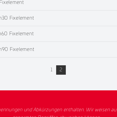
 Fixelement
m30 Fixelement
m60 Fixelement
m90 Fixelement
active
1
2
ennungen und Abkürzungen enthalten. Wir weisen ausd