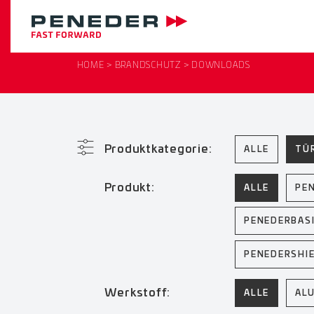
HOME
BRANDSCHUTZ
DOWNLOADS
Produktkategorie:
ALLE
TÜ
Produkt:
ALLE
PE
PENEDERBAS
PENEDERSHI
Werkstoff:
ALLE
AL