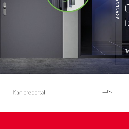
i
Je
Karriereportal