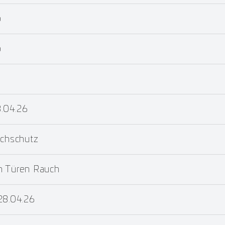
b
b
8.04.26
uchschutz
m Türen Rauch
28.04.26