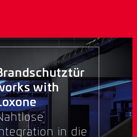
Brandschutztür
works with
Loxone
Nahtlose
Integration in die