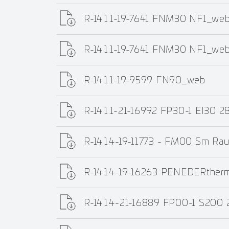
R-14.1.1-19-7641 FNM30 NF1_we
R-14.1.1-19-7641 FNM30 NF1_we
R-14.1.1-19-9599 FN90_web
R-14.1.1-21-16992 FP30-1 EI30 2
R-14.1.4-19-11773 - FM00 Sm Ra
R-14.1.4-19-16263 PENEDERther
R-14.1.4-21-16889 FP00-1 S200 