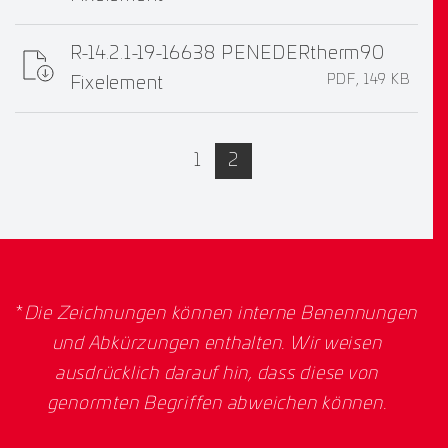
R-14.2.1-19-16638 PENEDERtherm90
PDF, 149 KB
Fixelement
active
1
2
*
Die Zeichnungen können interne Benennungen
und Abkürzungen enthalten. Wir weisen
ausdrücklich darauf hin, dass diese von
genormten Begriffen abweichen können.