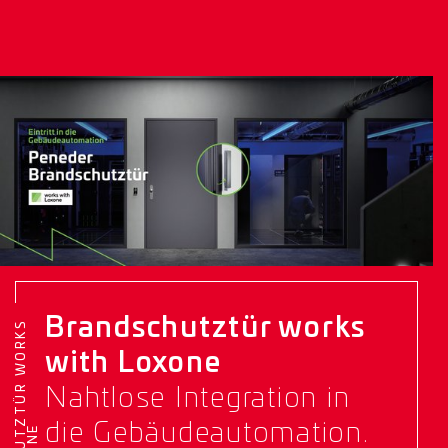
Brandschutztür works
B
R
A
N
D
S
C
H
U
T
Z
T
Ü
R
W
O
R
K
S
W
I
T
H
L
O
X
O
N
with Loxone
Nahtlose Integration in
die Gebäudeautomation.