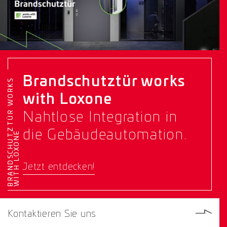
Brandschutztür works
B
R
A
N
D
S
C
H
U
T
Z
T
Ü
R
W
O
R
K
S
W
I
T
H
L
O
X
O
N
with Loxone
Nahtlose Integration in
die Gebäudeautomation.
E
Jetzt entdecken!
Kontaktieren Sie uns